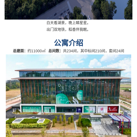
白天看湖景，晚上睇星星。
出门双地铁，稻香伴我眠。
公寓介绍
总建面：
约11000㎡
总
间数：
共234间，其中标间210间，套间24间