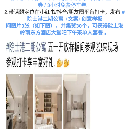
券
/
3小时免费停车券。
2.带话题定位在小红书/抖音/朋友圈平台打卡，发布
#
院士港二期
公寓 +
文案+
创意样板
间
图片3张（如下图），并集赞30个
，可获
得院士港
岭南东方酒店大堂吧下午茶单人套餐 。