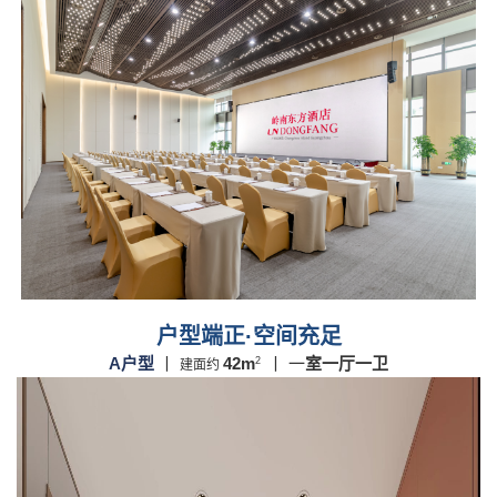
户型端正·空间充足
A户型
丨
42m
丨 一
室一厅一卫
2
建面约